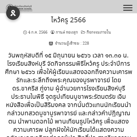
Skip
to
content
ไหว้ครู 2566
4 ก.ค. 2566
กานต์ ทองสุก
กิจกรรมภายใน
จำนวนผู้เข้าชม :
228
วันพฤหัสบดีที่ ๑๕ มิถุนายน ๒๕๖๖ เวลา ๑๓.๓๐ น.
โรงเรียนสิงห์บุรี จัดกิจกรรมพิธีไหว้ครู ประจำปีการ
ศึกษา ๒๕๖๖ เพื่อให้ผู้เรียนแสดงออกถึงความเคารพ
รักและระลึกถึงพระคุณของบูรพาจารย์ โดย
ดร.ชาคริส ภู่งาม ผู้อำนวยการโรงเรียนสิงห์บุรี
ประธานในพิธี จุดธูปเทียนบูชาพระรัตนตรัย เจิม
หนังสือเพื่อเป็นสิริมงคล จากนั้นตัวแทนนักเรียนนำ
กล่าวบทสวดบูชาบูรพาจารย์ และกล่าวคำปฏิญาณ
ตน นำพานดอกไม้ พานเทียนธูปไหว้ครู เพื่อแสดง
ความเคารพ ปลูกฝังให้นักเรียนได้แสดงความ