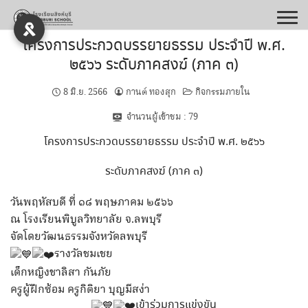
Skip
to
content
โครงการประกวดบรรยายธรรม ประจำปี พ.ศ.
๒๕๖๖ ระดับภาคสงฆ์ (ภาค ๓)
8 มิ.ย. 2566
กานต์ ทองสุก
กิจกรรมภายใน
จำนวนผู้เข้าชม :
79
โครงการประกวดบรรยายธรรม ประจำปี พ.ศ. ๒๕๖๖
ระดับภาคสงฆ์ (ภาค ๓)
วันพฤหัสบดี ที่ ๑๘ พฤษภาคม ๒๕๖๖
ณ โรงเรียนพิบูลวิทยาลัย จ.ลพบุรี
จัดโดยวัฒนธรรมจังหวัดลพบุรี
รางวัลชมเชย
เด็กหญิงชาลิสา กันภัย
ครูผู้ฝึกซ้อม ครูกิติยา บุญมีสง่า
เข้าร่วมการแข่งขัน