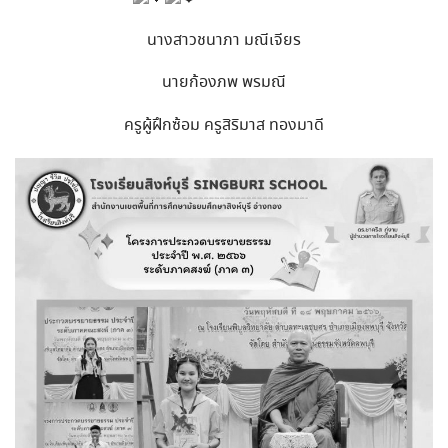
นางสาวชนาภา มณีเจียร
นายก้องภพ พรมณี
ครูผู้ฝึกซ้อม ครูสิริมาส ทองมาดี