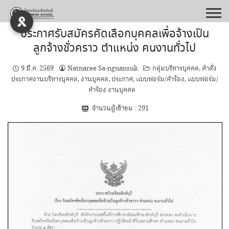
Skip
to
content
ประกาศรับสมัครคัดเลือกบุคคลเพื่อจ้างเป็น
ลูกจ้างชั่วคราว ตำแหน่ง คนงานทั่วไป
9 มี.ค. 2569
Natnaree Sa-nguansuk
กลุ่มบริหารบุคคล
,
คำสั่ง
ประกาศงานบริหารบุคคล
,
งานบุคคล
,
ประกาศ
,
แบบฟอร์ม/คำร้อง
,
แบบฟอร์ม/
คำร้อง งานบุคคล
จำนวนผู้เข้าชม :
291