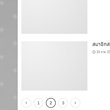
สมาชิกสม
25 ก.พ. 2
1
2
3